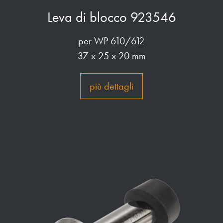
Leva di blocco 923546
per WP 610/612
37 x 25 x 20 mm
più dettagli