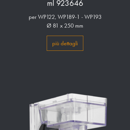
ml 923646
per WP122, WP189-1 - WP193
Ø 81 x 250 mm
più dettagli