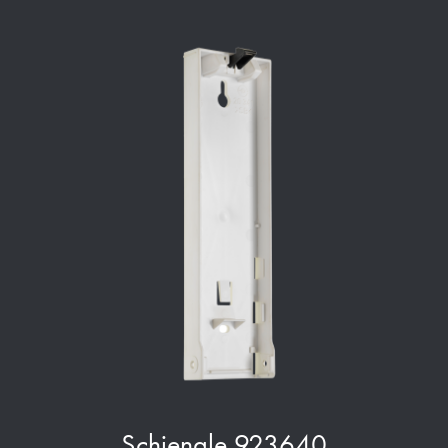
Schienale 923640