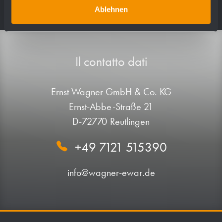
Ablehnen
Il contatto dati
Ernst Wagner GmbH & Co. KG
Ernst-Abbe-Straße 21
D-72770 Reutlingen
+49 7121 515390
info@wagner-ewar.de