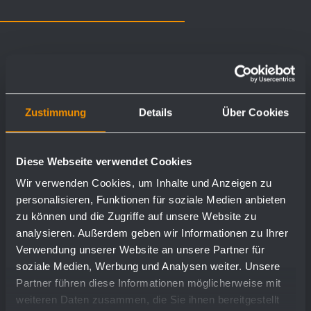
La pianificazione e la progettazione di bagni e
servizi igienici commerciali è varia. A seconda del
tipo e delle dimensioni dell'edificio, per visitatori o
Zustimmung
Details
Über Cookies
dipendenti, equipaggiamento standard o design
individuale, possiamo offrire numerose soluzioni di
Diese Webseite verwendet Cookies
prodotto per ogni oggetto.
Wir verwenden Cookies, um Inhalte und Anzeigen zu
personalisieren, Funktionen für soziale Medien anbieten
zu können und die Zugriffe auf unsere Website zu
analysieren. Außerdem geben wir Informationen zu Ihrer
Verwendung unserer Website an unsere Partner für
soziale Medien, Werbung und Analysen weiter. Unsere
Partner führen diese Informationen möglicherweise mit
weiteren Daten zusammen, die Sie ihnen bereitgestellt