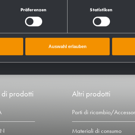
to iniziale con risorse
Präferenzen
Statistiken
initiva, facilità di pulizia
isfare le diverse esigenze,
ti, passando per il
l'utente effettivo, il
Auswahl erlauben
 di prodotti
Altri prodotti
A
Parti di ricambio/Accessor
LN
Materiali di consumo