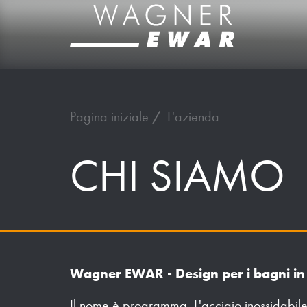
Pagina iniziale
L'azienda
CHI
SIAMO
Wagner EWAR - Design per i bagni in 
Il nome è programma. L'acciaio inossidabil