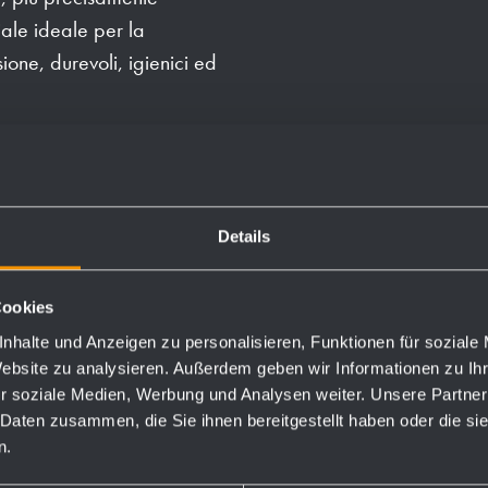
iale ideale per la
sione, durevoli, igienici ed
gni commerciali. Dal 1974
materiale nella sede di
Details
io con i nostri clienti, è
ato fino ad oggi.
Cookies
struzioni robuste, che
nhalte und Anzeigen zu personalisieren, Funktionen für soziale
Website zu analysieren. Außerdem geben wir Informationen zu I
umenti di progettazione
r soziale Medien, Werbung und Analysen weiter. Unsere Partner
ardizzati, tempi di consegna
 Daten zusammen, die Sie ihnen bereitgestellt haben oder die s
ibilità di riordino e
n.
i, dotazione di fornitura