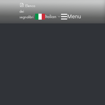
Elenco
dei
Italian
segnalibri