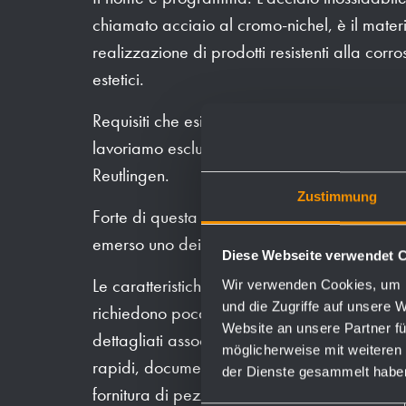
chiamato acciaio al cromo-nichel, è il mater
realizzazione di prodotti resistenti alla corro
estetici.
Requisiti che esistono in particolare nei ba
lavoriamo esclusivamente questo bellissimo 
Reutlingen.
Zustimmung
Forte di questa esperienza e in costante scamb
emerso uno dei programmi più ampi sul merc
Diese Webseite verwendet 
Le caratteristiche dei nostri prodotti sono: co
Wir verwenden Cookies, um I
und die Zugriffe auf unsere 
richiedono poca manutenzione e guasti, doc
Website an unsere Partner fü
dettagliati associati, dati di prodotto stand
möglicherweise mit weiteren
rapidi, documenti di calcolo trasparenti, poss
der Dienste gesammelt habe
fornitura di pezzi di ricambio per diversi ann