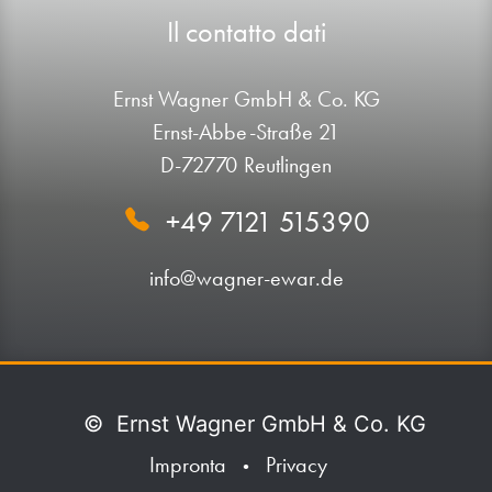
Il contatto dati
Ernst Wagner GmbH & Co. KG
Ernst-Abbe-Straße 21
D-72770 Reutlingen
+49 7121 515390
info@wagner-ewar.de
©
Ernst Wagner GmbH & Co. KG
Impronta
Privacy
•