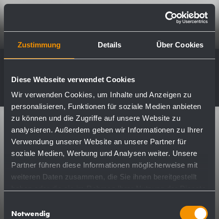
Zustimmung
Details
Über Cookies
Diese Webseite verwendet Cookies
Pagina iniziale
L'azienda
CoC
Wir verwenden Cookies, um Inhalte und Anzeigen zu
personalisieren, Funktionen für soziale Medien anbieten
zu können und die Zugriffe auf unsere Website zu
analysieren. Außerdem geben wir Informationen zu Ihrer
Il contatto dati
Verwendung unserer Website an unsere Partner für
soziale Medien, Werbung und Analysen weiter. Unsere
Partner führen diese Informationen möglicherweise mit
Ernst Wagner GmbH & Co. KG
weiteren Daten zusammen, die Sie ihnen bereitgestellt
Ernst-Abbe-Straße 21
haben oder die sie im Rahmen Ihrer Nutzung der Dienste
D-72770 Reutlingen
gesammelt haben.
Einwilligungsauswahl
Notwendig