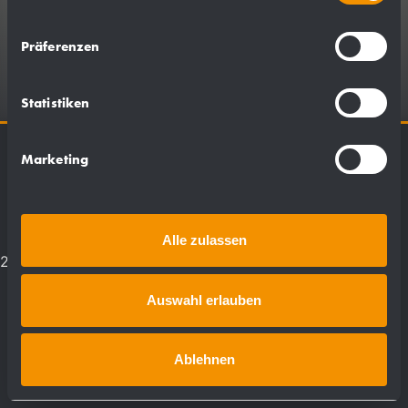
+49 7121 515390
Präferenzen
info@wagner-ewar.de
Statistiken
Marketing
©
Ernst Wagner GmbH & Co. KG
Impronta
Privacy
•
Alle zulassen
2026
Auswahl erlauben
Ablehnen