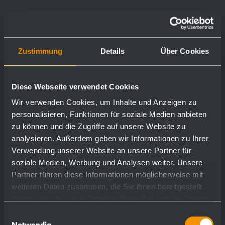
The planning and design of commercial washrooms
and toilets is diverse. Depending on the type and size
of the building, for visitors or employees, standard
Zustimmung
Details
Über Cookies
equipment or individual designs - we can offer
numerous product solutions for every object -
Diese Webseite verwendet Cookies
Wir verwenden Cookies, um Inhalte und Anzeigen zu
personalisieren, Funktionen für soziale Medien anbieten
zu können und die Zugriffe auf unsere Website zu
analysieren. Außerdem geben wir Informationen zu Ihrer
Verwendung unserer Website an unsere Partner für
soziale Medien, Werbung und Analysen weiter. Unsere
Partner führen diese Informationen möglicherweise mit
weiteren Daten zusammen, die Sie ihnen bereitgestellt
haben oder die sie im Rahmen Ihrer Nutzung der Dienste
gesammelt haben.
Einwilligungsauswahl
Notwendig