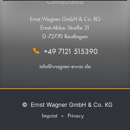
Contactdata
Ernst Wagner GmbH & Co. KG
Ernst-Abbe-Straße 21
D-72770 Reutlingen
+49 7121 515390
info@wagner-ewar.de
©
Ernst Wagner GmbH & Co. KG
Imprint
Privacy
•