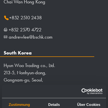
Chai Wan Hong Kong
+852 2510 2438
+852 2570 4722
andrewlee@bschk.com
South Korea
Hyun Woo Trading co., Ltd.
213-5, Nonhyun-dong,
Gangnam-gu, Seoul,
South Korea
+82 2 547 3522
Zustimmung
Details
Über Cookies