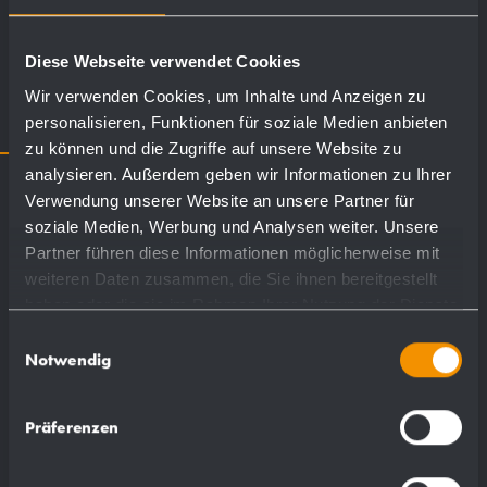
+82 2 547 3589
hyunwookr@hotmail.com
Diese Webseite verwendet Cookies
Wir verwenden Cookies, um Inhalte und Anzeigen zu
personalisieren, Funktionen für soziale Medien anbieten
UAE
zu können und die Zugriffe auf unsere Website zu
analysieren. Außerdem geben wir Informationen zu Ihrer
Sanipex LLC
Verwendung unserer Website an unsere Partner für
Sheikh Zayed Road
soziale Medien, Werbung und Analysen weiter. Unsere
Partner führen diese Informationen möglicherweise mit
UAE - Dubai
weiteren Daten zusammen, die Sie ihnen bereitgestellt
haben oder die sie im Rahmen Ihrer Nutzung der Dienste
+971 4 3395660
gesammelt haben.
Einwilligungsauswahl
Notwendig
+971 4 3395671
info@sanipexgroup.com
Präferenzen