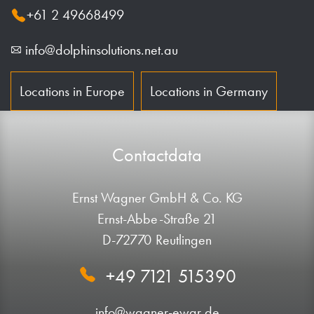
+61 2 49668499
info@dolphinsolutions.net.au
Locations in Europe
Locations in Germany
Contactdata
Ernst Wagner GmbH & Co. KG
Ernst-Abbe-Straße 21
D-72770 Reutlingen
+49 7121 515390
info@wagner-ewar.de