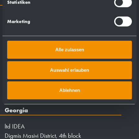
United States
Statistiken
Dolphin Solutions
Marketing
7171 Dorsey Run Road
Suite 100
Elkridge
Alle zulassen
MD 21075
Auswahl erlauben
+1 (240) 5940761
info.us@dolphinsolutions.com
Ablehnen
Georgia
ltd IDEA
Digmis Masivi District, 4th block