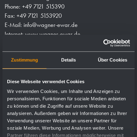
Phone: +49 7121 515390
Fax: +49 7121 5153920
E-Mail: info@wagner-ewar.de
Internet: www.wagner-ewar.de
Ernst Wagner GmbH & Co. KG is represented by the
personally liable partner:
Zustimmung
Details
Über Cookies
Ernst Winter Verwaltungs- und Beteiligungs- GmbH,
Reutlingen, AG Stuttgart HRB 351655;
the GmbH is represented by: Geschäftsführer Hans -
Diese Webseite verwendet Cookies
Otto Winter (Vorsitzender), Peter Grözinger, Markus
Wir verwenden Cookies, um Inhalte und Anzeigen zu
Pfrepper
personalisieren, Funktionen für soziale Medien anbieten
zu können und die Zugriffe auf unsere Website zu
analysieren. Außerdem geben wir Informationen zu Ihrer
Verwendung unserer Website an unsere Partner für
Register jurisdiction: Amtsgericht Stuttgart
soziale Medien, Werbung und Analysen weiter. Unsere
Commercial Register
Partner führen diese Informationen möglicherweise mit