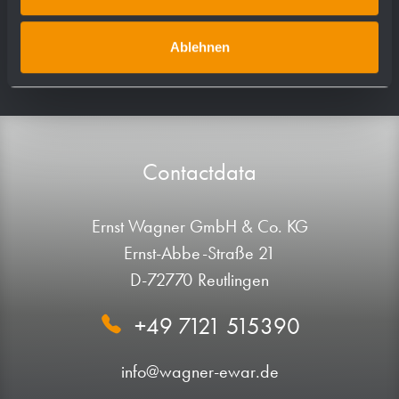
Photo credits ›
Ablehnen
Contactdata
Ernst Wagner GmbH & Co. KG
Ernst-Abbe-Straße 21
D-72770 Reutlingen
+49 7121 515390
info@wagner-ewar.de