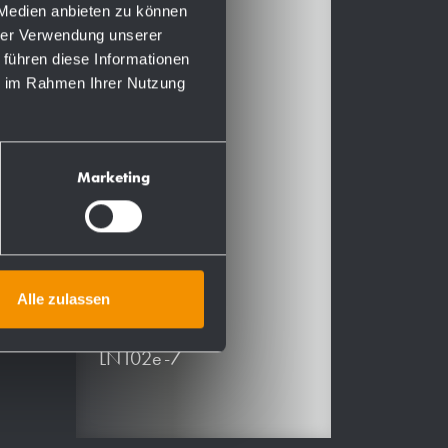
 Medien anbieten zu können
WP208e
hrer Verwendung unserer
WP208e-7
 führen diese Informationen
ie im Rahmen Ihrer Nutzung
WP500e
WP510e
WP550e
WP575e
Marketing
WP585e
WP585e-7
WP600e
WP650e
Alle zulassen
LN102e-1
LN102e-7