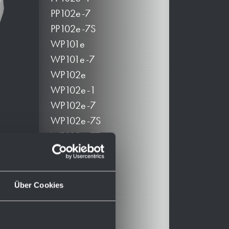
PP102e-7
PP102e-7S
WP101e
WP101e-7
WP102e
WP102e-1
WP102e-7
WP102e-7S
WP102e-7T
WP173e
WP173e-1
WP173e-7
Über Cookies
WP174e
WP174e-2
WP174e-7