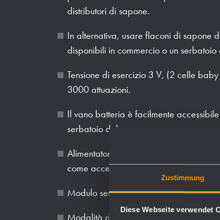
distributori di sapone.
In alternativa, usare flaconi di sapone
disponibili in commercio o un serbatoio
Tensione di esercizio 3 V, (2 celle bab
3000 attuazioni.
Il vano batteria è facilmente accessibile
serbatoio del sapone.
Alimentatore 3V per funzionamento senz
come accessorio.
Zustimmung
Modulo sensore e pompa modulare sostitu
Diese Webseite verwendet 
Modalità di servizio: il modulo sensore