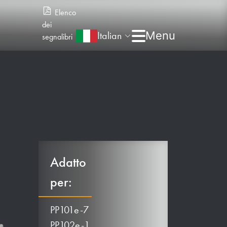
Elenco
dei
Italian
segnalibri
Adatto
per:
PP101e-7
PP102e-1