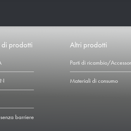
 di prodotti
Altri prodotti
A
Parti di ricambio/Accessor
LN
Materiali di consumo
 senza barriere