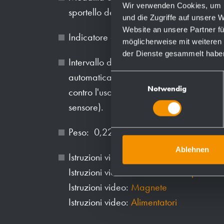
Wir verwenden Cookies, um I
sportello del dispositivo è aperta.
und die Zugriffe auf unsere 
Website an unsere Partner fü
Indicatore di avviso per batteria scarica
möglicherweise mit weiteren
der Dienste gesammelt habe
Intervallo di rilevamento di circa 5 cm. 
automaticamente), il sensore rileva il c
Einwilligungsauswahl
Notwendig
contro l'uso improprio, ad esempio mas
sensore).
Peso: 0,22 kg.
Ablehnen
Istruzioni video:
Attivazione
Istruzioni video:
Risoluzione dei problem
Istruzioni video:
Magnete
Istruzioni video:
Alimentatori