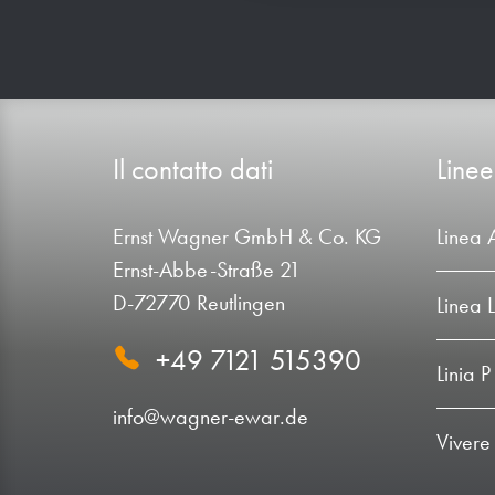
Il contatto dati
Linee
Ernst Wagner GmbH & Co. KG
Linea 
Ernst-Abbe-Straße 21
D-72770 Reutlingen
Linea 
+49 7121 515390
Linia P
info@wagner-ewar.de
Vivere