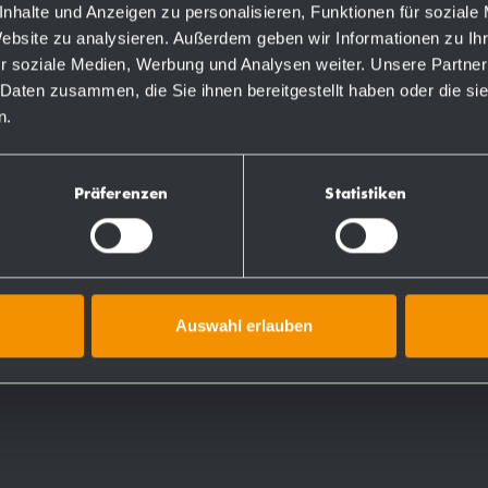
nhalte und Anzeigen zu personalisieren, Funktionen für soziale
Website zu analysieren. Außerdem geben wir Informationen zu I
r soziale Medien, Werbung und Analysen weiter. Unsere Partner
.
 Daten zusammen, die Sie ihnen bereitgestellt haben oder die s
n.
(viene misurato
ambio di luce (protezione
Präferenzen
Statistiken
cherando la superficie del
Auswahl erlauben
i