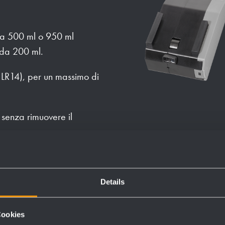
 da 500 ml o 950 ml
 da 200 ml.
y LR14), per un massimo di
 senza rimuovere il
a batteria disponibile
Details
ibili senza attrezzi.
Cookies
 si spegne quando lo