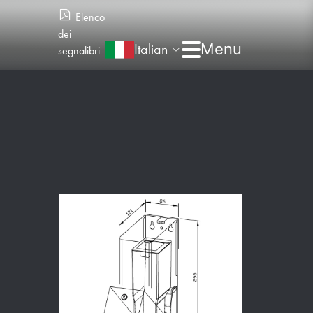
Elenco
dei
Italian
segnalibri