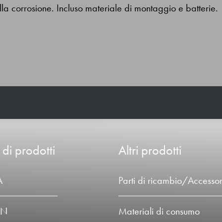
alla corrosione. Incluso materiale di montaggio e batterie.
 di prodotti
Altri prodotti
A
Parti di ricambio/Accessor
LN
Materiali di consumo