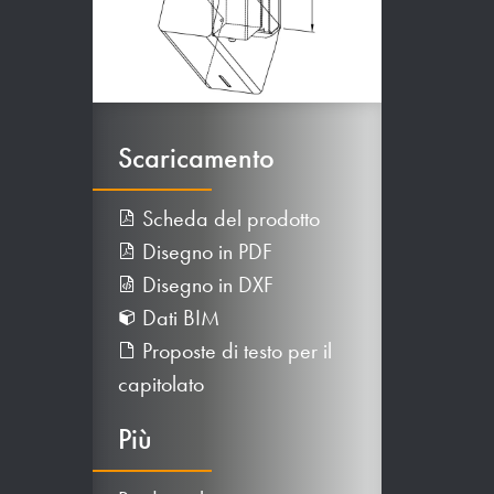
Scaricamento
Scheda del prodotto
Disegno in PDF
Disegno in DXF
Dati BIM
Proposte di testo per il
capitolato
Più