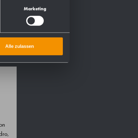
Marketing
Alle zulassen
con
dro,