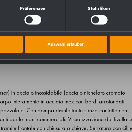
Präferenzen
Statistiken
731820
728820
Auswahl erlauben
sensor) in acciaio inossidabile (acciaio nichelato cromato
rpo interamente in acciaio inox con bordi arrotondati
 e spazzolate. Con pompa disinfettante senza contatto con
anti per le mani commerciali. Visualizzazione del livello 
 tramite frontale con chiusura a chiave. Serratura con cilin