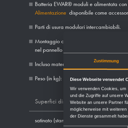
Batteria EWAR® moduli e alimentata con
Alimentazione
disponibile come accessor
Parti di usura modulari intercambiabili.
Montaggio con due viti attraverso i fori e 
nel pannello posteriore.
Zustimmung
Incluso materiale di montaggio e batterie.
Peso (in kg): 1.7
Diese Webseite verwendet 
Wir verwenden Cookies, um I
und die Zugriffe auf unsere 
Superfici disponibili
Website an unsere Partner fü
möglicherweise mit weiteren
der Dienste gesammelt habe
satinato (standard)