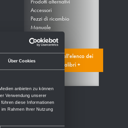
Prodotti alternativi
Accessori
Pezzi di ricambio
Manuale
Aggiungi all'elenco dei
Über Cookies
segnalibri +
 Medien anbieten zu können
hrer Verwendung unserer
 führen diese Informationen
ie im Rahmen Ihrer Nutzung