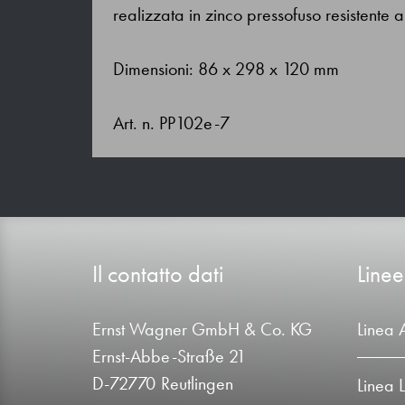
realizzata in zinco pressofuso resistente 
Dimensioni: 86 x 298 x 120 mm
Art. n. PP102e-7
Il contatto dati
Linee
Ernst Wagner GmbH & Co. KG
Linea 
Ernst-Abbe-Straße 21
D-72770 Reutlingen
Linea 