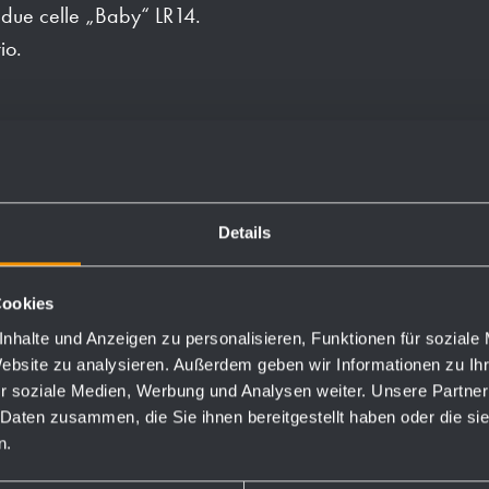
 due celle „Baby“ LR14.
io.
un foro antifurto opzionale
Details
Cookies
nhalte und Anzeigen zu personalisieren, Funktionen für soziale
Website zu analysieren. Außerdem geben wir Informationen zu I
Numeri d'ordine
r soziale Medien, Werbung und Analysen weiter. Unsere Partner
 Daten zusammen, die Sie ihnen bereitgestellt haben oder die s
n.
727820