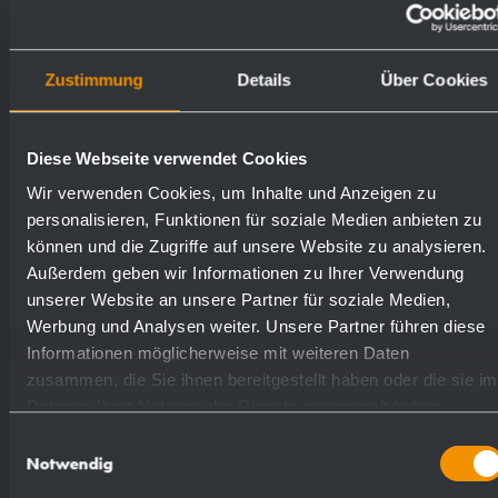
Superfici disponibili
Numeri d'ordine
Zustimmung
Details
Über Cookies
satinato (standard)
727334
Diese Webseite verwendet Cookies
Wir verwenden Cookies, um Inhalte und Anzeigen zu
lucidate
731334
personalisieren, Funktionen für soziale Medien anbieten zu
können und die Zugriffe auf unsere Website zu analysieren.
verniciate (in colore)
728334
Außerdem geben wir Informationen zu Ihrer Verwendung
unserer Website an unsere Partner für soziale Medien,
Werbung und Analysen weiter. Unsere Partner führen diese
Informationen möglicherweise mit weiteren Daten
zusammen, die Sie ihnen bereitgestellt haben oder die sie im
Rahmen Ihrer Nutzung der Dienste gesammelt haben.
Proposta di testo per il capitolato:
Einwilligungsauswahl
Notwendig