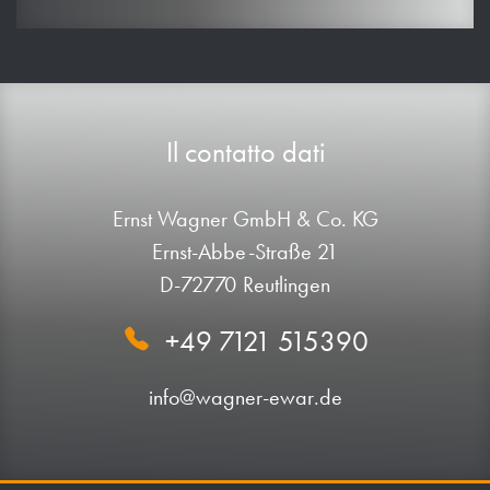
Il contatto dati
Ernst Wagner GmbH & Co. KG
Ernst-Abbe-Straße 21
D-72770 Reutlingen
+49 7121 515390
info@wagner-ewar.de