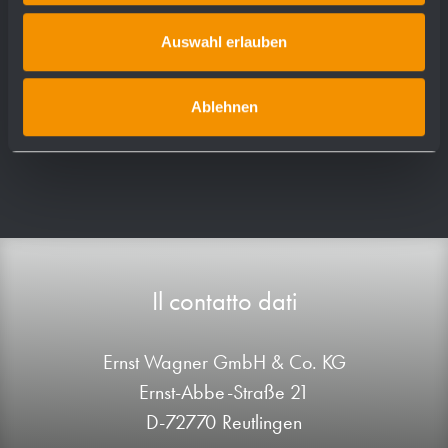
WP192-3
Auswahl erlauben
WP193
Ablehnen
Il contatto dati
Ernst Wagner GmbH & Co. KG
Ernst-Abbe-Straße 21
D-72770 Reutlingen