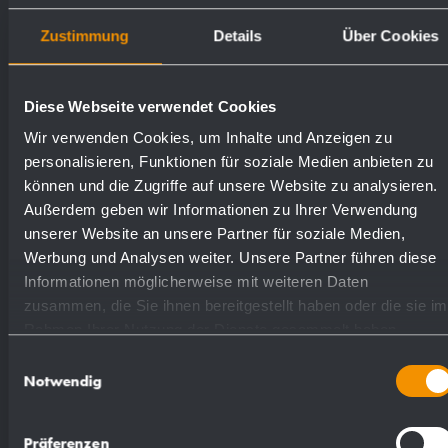
Incluso materiale di montaggio.
Zustimmung
Details
Über Cookies
Peso (in kg): 0.8
Diese Webseite verwendet Cookies
Superfici disponibili
Numeri d'ordine
Wir verwenden Cookies, um Inhalte und Anzeigen zu
personalisieren, Funktionen für soziale Medien anbieten zu
können und die Zugriffe auf unsere Website zu analysieren.
ottone cromato
923942
Außerdem geben wir Informationen zu Ihrer Verwendung
unserer Website an unsere Partner für soziale Medien,
Werbung und Analysen weiter. Unsere Partner führen diese
Informationen möglicherweise mit weiteren Daten
zusammen, die Sie ihnen bereitgestellt haben oder die sie im
Rahmen Ihrer Nutzung der Dienste gesammelt haben.
Proposte di testo per il capitolato:
Einwilligungsauswahl
Notwendig
Distributore di sapone e di disinfettante da
Präferenzen