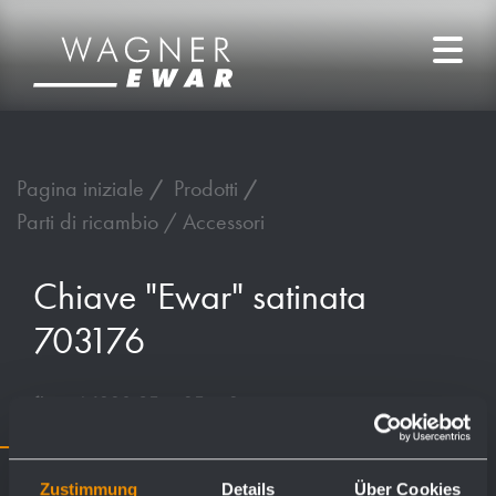
Pagina iniziale
Prodotti
Parti di ricambio / Accessori
Chiave "Ewar" satinata
703176
fino al 1990 35 x 25 x 2 mm
Zustimmung
Details
Über Cookies