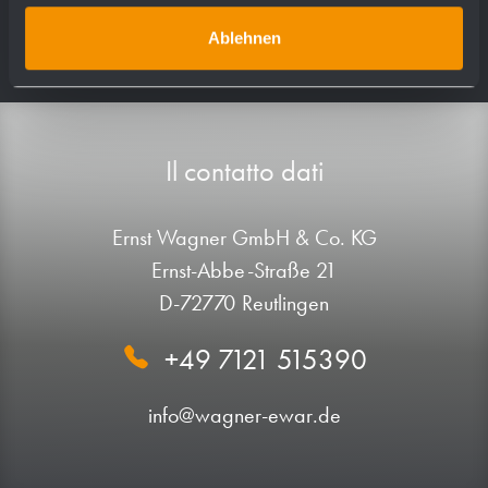
Ablehnen
Il contatto dati
Ernst Wagner GmbH & Co. KG
Ernst-Abbe-Straße 21
D-72770 Reutlingen
+49 7121 515390
info@wagner-ewar.de