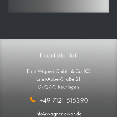
Il contatto dati
Ernst Wagner GmbH & Co. KG
Ernst-Abbe-Straße 21
D-72770 Reutlingen
+49 7121 515390
info@wagner-ewar.de