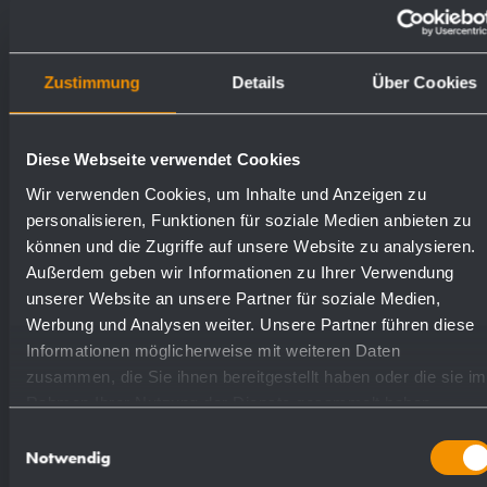
sapone e un pacco di asciugamani di carta.
Peso (in kg): 14.6
Zustimmung
Details
Über Cookies
Diese Webseite verwendet Cookies
Superfici disponibili
Numeri d'ordine
Wir verwenden Cookies, um Inhalte und Anzeigen zu
personalisieren, Funktionen für soziale Medien anbieten zu
satinato (standard)
727625
können und die Zugriffe auf unsere Website zu analysieren.
Außerdem geben wir Informationen zu Ihrer Verwendung
unserer Website an unsere Partner für soziale Medien,
lucidate
731625
Werbung und Analysen weiter. Unsere Partner führen diese
Informationen möglicherweise mit weiteren Daten
zusammen, die Sie ihnen bereitgestellt haben oder die sie im
verniciate (in colore)
728144
Rahmen Ihrer Nutzung der Dienste gesammelt haben.
Einwilligungsauswahl
Notwendig