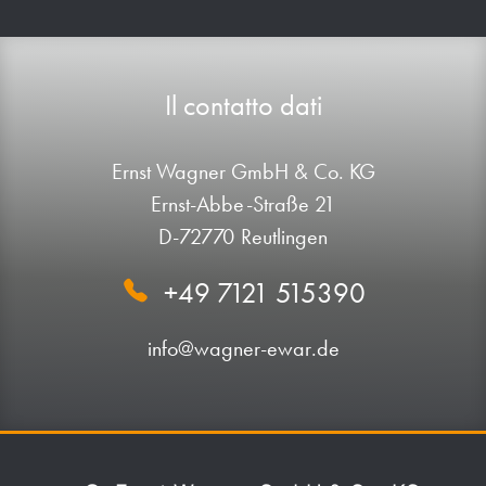
Il contatto dati
Ernst Wagner GmbH & Co. KG
Ernst-Abbe-Straße 21
D-72770 Reutlingen
+49 7121 515390
info@wagner-ewar.de