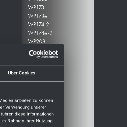
WP173
WP173e
WP174-2
WP174e-2
WP208
WP208e
WP500
WP500e
Über Cookies
WP510
WP510e
WP575
WP575e
 Medien anbieten zu können
hrer Verwendung unserer
WP585
 führen diese Informationen
WP585-7
ie im Rahmen Ihrer Nutzung
WP585e