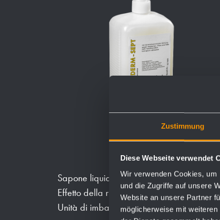
Zustimmung
Diese Webseite verwendet 
Wir verwenden Cookies, um I
Sapone liquido biodegradabile
und die Zugriffe auf unsere 
Effetto della riduzione dei germi.
Website an unsere Partner fü
Unità di imballaggio: 12 bottiglie di 950 
möglicherweise mit weiteren