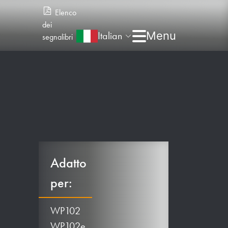
Elenco
dei
Italian
segnalibri
Adatto
per:
WP102
WP102e