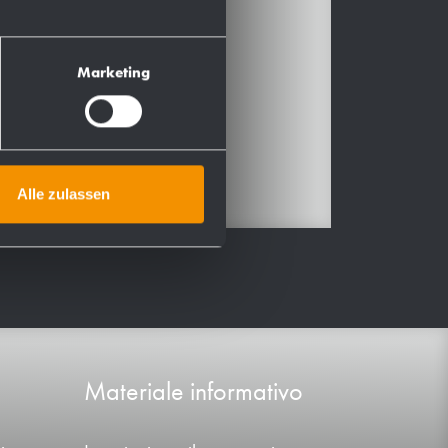
WP585e-7
WP600
Marketing
WP600e
WP650
WP650e
Alle zulassen
Materiale informativo