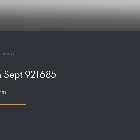
onsumo
m Sept 921685
 mm