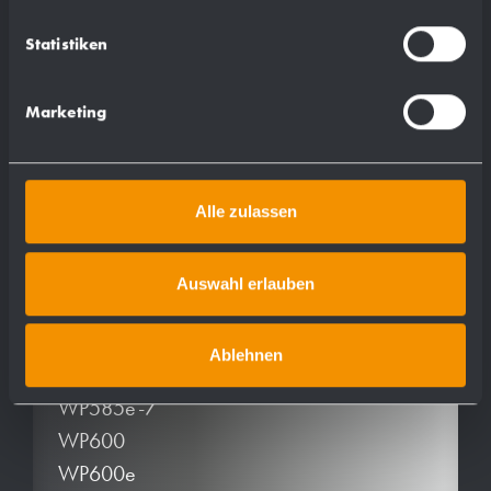
WP174e-2
WP208
Statistiken
WP208e
WP500
Marketing
WP500e
WP510
WP510e
Alle zulassen
WP575
WP575e
Auswahl erlauben
WP585
WP585-7
Ablehnen
WP585e
WP585e-7
WP600
WP600e