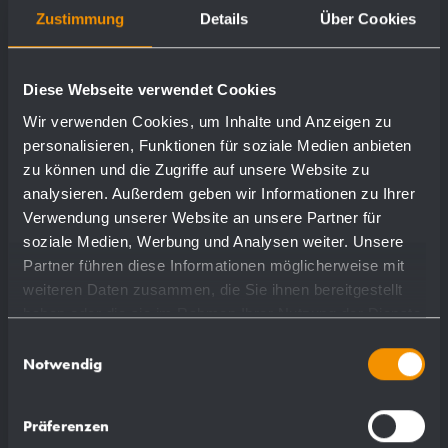
Antibakterielle, biologisch abbaubare
Zustimmung
Details
Über Cookies
Flüssigseife.
Verpackungseinheit: 12 Flaschen à 950 ml pro
Diese Webseite verwendet Cookies
Karton; 12,3 kg
Wir verwenden Cookies, um Inhalte und Anzeigen zu
personalisieren, Funktionen für soziale Medien anbieten
zu können und die Zugriffe auf unsere Website zu
analysieren. Außerdem geben wir Informationen zu Ihrer
Verwendung unserer Website an unsere Partner für
soziale Medien, Werbung und Analysen weiter. Unsere
Passend für:
Partner führen diese Informationen möglicherweise mit
weiteren Daten zusammen, die Sie ihnen bereitgestellt
WP102
haben oder die sie im Rahmen Ihrer Nutzung der Dienste
WP102e
gesammelt haben.
Einwilligungsauswahl
Notwendig
WP173
WP173e
Präferenzen
WP174-2