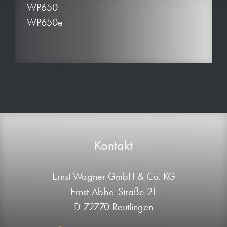
WP650
WP650e
Kontakt
Ernst Wagner GmbH & Co. KG
Ernst-Abbe-Straße 21
D-72770 Reutlingen