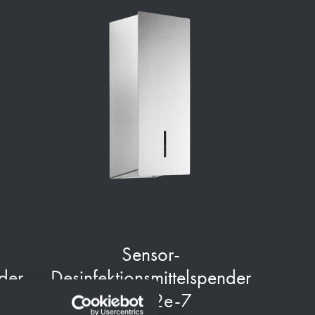
Sensor-
der
Desinfektionsmittelspender
LN102e-7