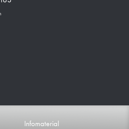
m
Infomaterial