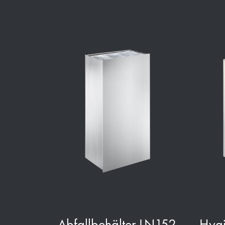
Abfallbehälter LN152
Hygi