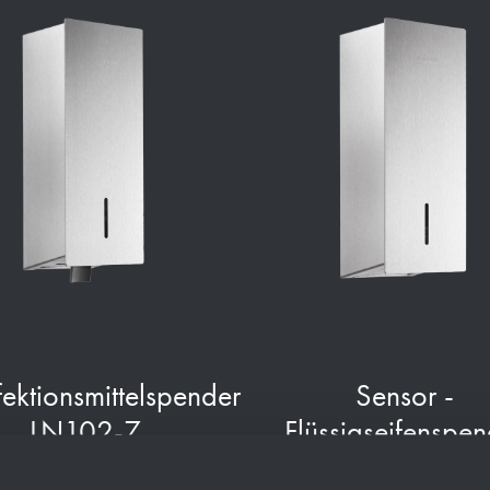
fektionsmittelspender
Sensor -
LN102-7
Flüssigseifenspen
LN102e-1
120 x 344 x 138 mm