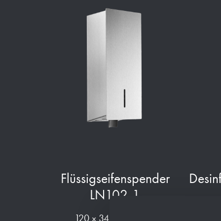
Flüssigseifenspender
Desin
LN102-1
120 x 344 x 138 mm