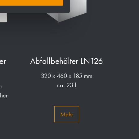
er
Abfallbehälter LN126
320 x 460 x 185 mm
ca. 23 l
m
her
Mehr