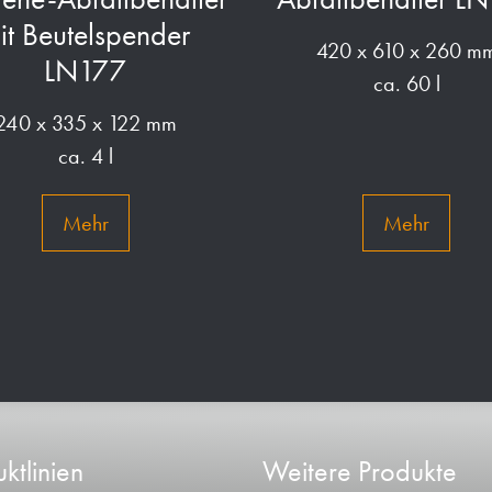
it Beutelspender
420 x 610 x 260 m
LN177
ca. 60 l
240 x 335 x 122 mm
ca. 4 l
Mehr
Mehr
ktlinien
Weitere Produkte