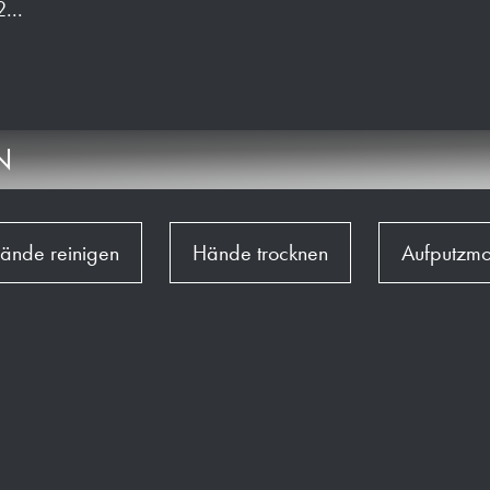
2
...
N
ände reinigen
Hände trocknen
Aufputzm