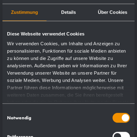
Edelstahl bleibt dabei dauerhaft ein hochwertiger
Werkstoff und trägt aktiv zu einer nachhaltigen
Zustimmung
Details
Über Cookies
Kreislaufwirtschaft bei.
Ein weiterer entscheidender Nachhaltigkeitsfaktor von
Diese Webseite verwendet Cookies
Edelstahl ist seine außergewöhnlich lange
Wir verwenden Cookies, um Inhalte und Anzeigen zu
Lebensdauer. Das Material ist, je nach Spezifikation,
personalisieren, Funktionen für soziale Medien anbieten
zu können und die Zugriffe auf unsere Website zu
korrosionsbeständig, widerstandsfähig gegenüber
analysieren. Außerdem geben wir Informationen zu Ihrer
Witterungseinflüssen und mechanischen Belastungen.
Verwendung unserer Website an unsere Partner für
soziale Medien, Werbung und Analysen weiter. Unsere
Die Kombination aus Langlebigkeit und nahezu
Partner führen diese Informationen möglicherweise mit
vollständiger Wiederverwertbarkeit macht Edelstahl
weiteren Daten zusammen, die Sie ihnen bereitgestellt
zu einem besonders nachhaltigen Werkstoff:
haben oder die sie im Rahmen Ihrer Nutzung der Dienste
gesammelt haben.
Einwilligungsauswahl
- Edelstahl hat eine
Recyclingquote* von
95 %
Notwendig
(Quelle: EPD, Aperam Luxemburg)
- Edelstahl hat einen
Recyclinganteil* von 84,4
Präferenzen