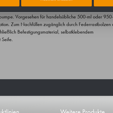
omnickelstahl WN 1.4404) für hinter-Spiegel-Montage.
npumpe. Vorgesehen für handelsübliche 500-ml oder 950-
otion. Zum Nachfüllen zugänglich durch Federrastbolzen
ließlich Befestigungsmaterial, selbstklebendem
 Seife.
ktlinien
Weitere Produkte