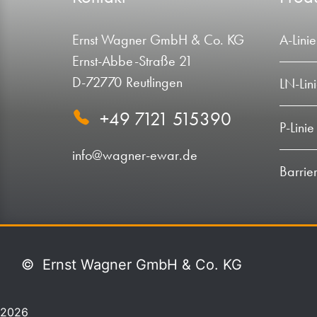
Ernst Wagner GmbH & Co. KG
A-Linie
Ernst-Abbe-Straße 21
D-72770 Reutlingen
LN-Lin
+49 7121 515390
P-Linie
info@wagner-ewar.de
Barrie
©
Ernst Wagner GmbH & Co. KG
2026