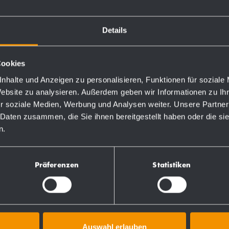
rial, selbstklebendem
Details
it Seife.
Cookies
nhalte und Anzeigen zu personalisieren, Funktionen für soziale
Website zu analysieren. Außerdem geben wir Informationen zu I
Bestellnummern
r soziale Medien, Werbung und Analysen weiter. Unsere Partner
 Daten zusammen, die Sie ihnen bereitgestellt haben oder die s
n.
727036
Präferenzen
Statistiken
Auswahl erlauben