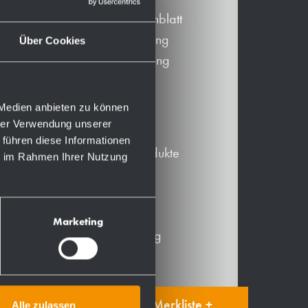
Produktdatenblatt
PDF Zeichnung
Über Cookies
DXF Zeichnung
BIM-Daten
 Medien anbieten zu können
Mehr
hrer Verwendung unserer
 führen diese Informationen
Alternative Produkte
ie im Rahmen Ihrer Nutzung
Zubehör
Ersatzteile
Betriebsmittel
Marketing
Produktanleitung
Auf die Merkliste +
Alle zulassen