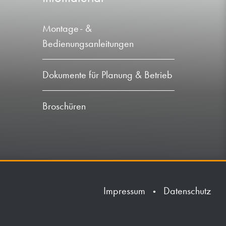
Montage- &
Bedienungsanleitungen
Dokumente für Planung & Betrieb
Broschüren
Impressum
Datenschutz
•