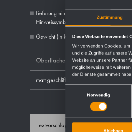
Lieferung einschließlich Befestigungsmate
Zustimmung
Hinweissymbol „Seife“ und Erstbefüllung m
Gewicht (in kg): 1.6
Diese Webseite verwendet 
Wir verwenden Cookies, um I
und die Zugriffe auf unsere 
Oberflächen
Website an unsere Partner fü
möglicherweise mit weiteren
der Dienste gesammelt habe
matt geschliffen (standard)
Einwilligungsauswahl
Notwendig
Textvorschlag für Ausschreibungen:
Ablehnen