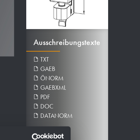
Ausschreibungstexte
TXT
GAEB
ÖNORM
GAEBXML
PDF
DOC
DATANORM
Downloads