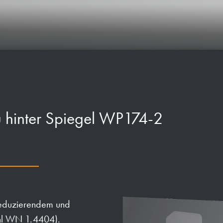
 hinter Spiegel WP174-2
reduzierendem und
ahl WN 1.4404).