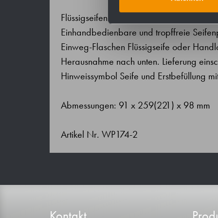
Flüssigseifenspender aus Edelstahl (Chr
Einhandbedienbare und tropffreie Seife
Einweg-Flaschen Flüssigseife oder Handl
Herausnahme nach unten. Lieferung einsch
Hinweissymbol Seife und Erstbefüllung mit
Abmessungen: 91 x 259(221) x 98 mm
Artikel Nr. WP174-2
Kontakt
Produ