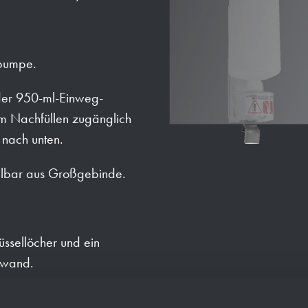
npumpe.
der 950-ml-Einweg-
um Nachfüllen zugänglich
nach unten.
llbar aus Großgebinde.
ssellöcher und ein
ckwand.
30 mm.
250) mm.