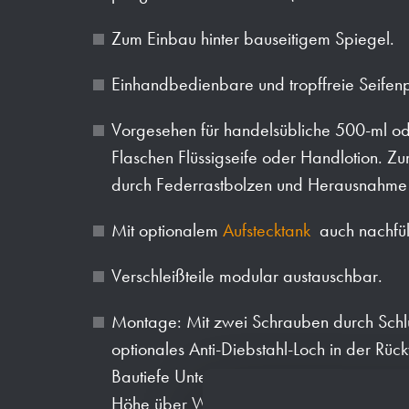
Zum Einbau hinter bauseitigem Spiegel.
Einhandbedienbare und tropffreie Seife
Vorgesehen für handelsübliche 500-ml o
Flaschen Flüssigseife oder Handlotion. Z
durch Federrastbolzen und Herausnahme 
Mit optionalem
Aufstecktank
auch nachfü
Verschleißteile modular austauschbar.
Montage: Mit zwei Schrauben durch Schlü
optionales Anti-Diebstahl-Loch in der Rü
Bautiefe Unterkonstruktion: Mindestens 1
Höhe über Waschtisch: Mindestens 220(