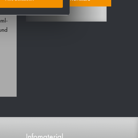
ml-
 und
Infomaterial