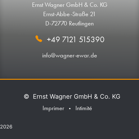
Ernst Wagner GmbH & Co. KG
Ernst-Abbe-Straße 21
D-72770 Reutlingen
+49 7121 515390
info@wagner-ewar.de
©
Ernst Wagner GmbH & Co. KG
Imprimer
Intimité
•
2026