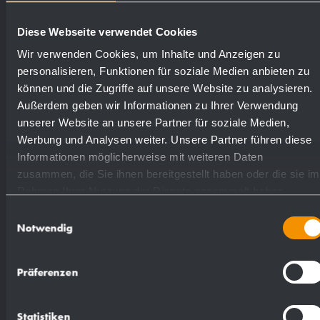
Diese Webseite verwendet Cookies
Wir verwenden Cookies, um Inhalte und Anzeigen zu
Numéros de
personalisieren, Funktionen für soziale Medien anbieten zu
Surfaces disponibles
commande
können und die Zugriffe auf unsere Website zu analysieren.
Außerdem geben wir Informationen zu Ihrer Verwendung
unserer Website an unsere Partner für soziale Medien,
mat rectifié (standard)
727036
Werbung und Analysen weiter. Unsere Partner führen diese
Informationen möglicherweise mit weiteren Daten
zusammen, die Sie ihnen bereitgestellt haben oder die sie im
Rahmen Ihrer Nutzung der Dienste gesammelt haben.
Einwilligungsauswahl
Notwendig
Proposition de texte pour les spécifications :
Präferenzen
Distributeur de savon liquide en acier
inoxydable (acier au nickel-chrome
Statistiken