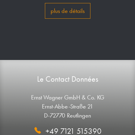
plus de détails
Le Contact Données
Ernst Wagner GmbH & Co. KG
Ernst-Abbe-Straße 21
D-72770 Reutlingen
+49 7121 515390