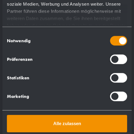
soziale Medien, Werbung und Analysen weiter. Unsere
Partner führen diese Informationen möglicherweise mit
weiteren Daten zusammen, die Sie ihnen bereitgestellt
haben oder die sie im Rahmen Ihrer Nutzung der Dienste
gesammelt haben.
Einwilligungsauswahl
Notwendig
Präferenzen
Statistiken
Marketing
Gamme Complète
Alle zulassen