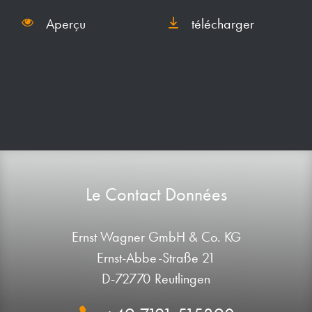
Aperçu
télécharger
Le Contact Données
Ernst Wagner GmbH & Co. KG
Ernst-Abbe-Straße 21
D-72770 Reutlingen