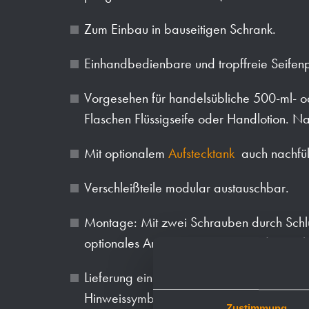
Zum Einbau in bauseitigen Schrank.
Einhandbedienbare und tropffreie Seife
Vorgesehen für handelsübliche 500-ml- 
Flaschen Flüssigseife oder Handlotion. N
Mit optionalem
Aufstecktank
auch nachfü
Verschleißteile modular austauschbar.
Montage: Mit zwei Schrauben durch Schlü
optionales Anti-Diebstahl-Loch in der Rü
Lieferung einschließlich Befestigungsmate
Hinweissymbol „Seife“ und Erstbefüllung m
Zustimmung