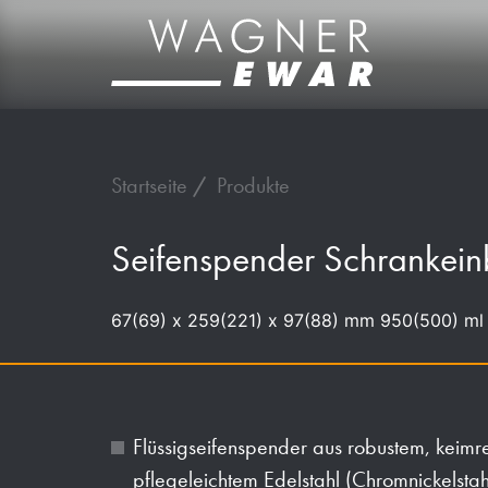
Startseite
Produkte
Seifenspender Schranke
67(69) x 259(221) x 97(88) mm 950(500) ml
Flüssigseifenspender aus robustem, keim
pflegeleichtem Edelstahl (Chromnickelst