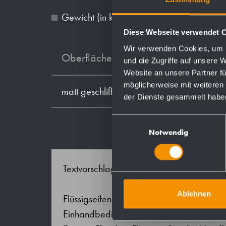
Gewicht (in kg): 1.5
Diese Webseite verwendet 
Wir verwenden Cookies, um I
Oberflächen
und die Zugriffe auf unsere 
Website an unsere Partner fü
möglicherweise mit weiteren
matt geschliffen (standard)
der Dienste gesammelt habe
Einwilligungsauswahl
Notwendig
Textvorschlag für Ausschreibungen:
Ablehnen
Flüssigseifenspender aus Edelstahl (Chr
Einhandbedienbare und tropffreie Seife