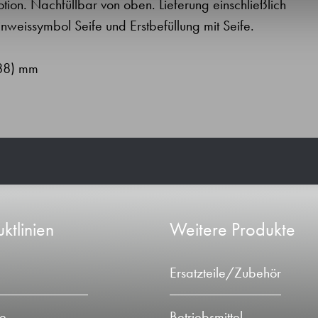
tion. Nachfüllbar von oben. Lieferung einschließlich
weissymbol Seife und Erstbefüllung mit Seife.
(88) mm
ktlinien
Weitere Produkte
Ersatzteile/Zubehör
ie
Betriebsmittel