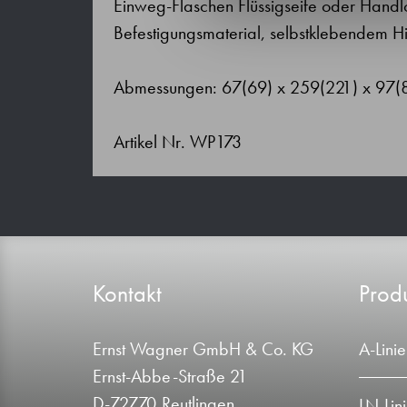
Einweg-Flaschen Flüssigseife oder Handlo
Befestigungsmaterial, selbstklebendem Hin
Abmessungen: 67(69) x 259(221) x 97
Artikel Nr. WP173
Kontakt
Produ
Ernst Wagner GmbH & Co. KG
A-Linie
Ernst-Abbe-Straße 21
D-72770 Reutlingen
LN-Lin