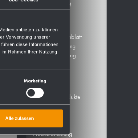
DATANORM
Downloads
 Medien anbieten zu können
Produktdatenblatt
hrer Verwendung unserer
 führen diese Informationen
PDF Zeichnung
ie im Rahmen Ihrer Nutzung
DXF Zeichnung
BIM-Daten
Mehr
Marketing
Alternative Produkte
Zubehör
Ersatzteile
Alle zulassen
Betriebsmittel
ml-
Produktanleitung