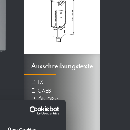
Ausschreibungstexte
TXT
GAEB
ÖNORM
GAEBXML
PDF
DOC
Über Cookies