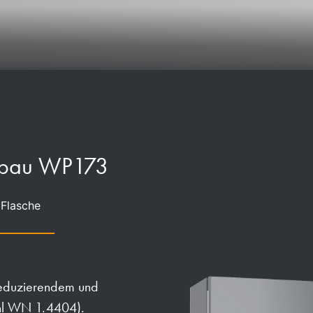
inbau WP173
 Flasche
reduzierendem und
ahl WN 1.4404).