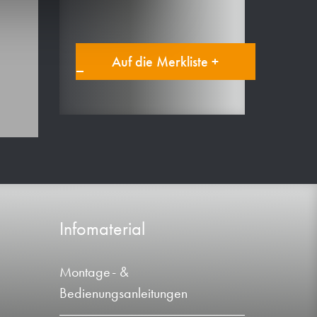
Auf die Merkliste +
Infomaterial
Montage- &
Bedienungsanleitungen