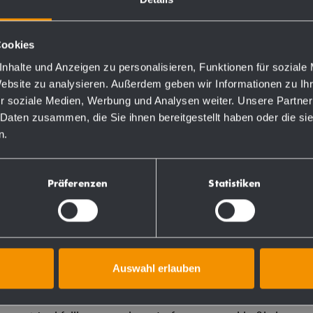
Cookies
nhalte und Anzeigen zu personalisieren, Funktionen für soziale
Bestellnummern
Website zu analysieren. Außerdem geben wir Informationen zu I
r soziale Medien, Werbung und Analysen weiter. Unsere Partner
 Daten zusammen, die Sie ihnen bereitgestellt haben oder die s
727173
n.
Präferenzen
Statistiken
Auswahl erlauben
omnickelstahl WN 1.4404) für Schrank-Montage.
npumpe. Vorgesehen für handelsübliche 500-ml oder 950-