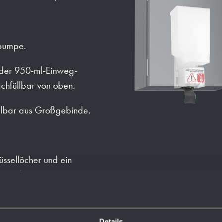
npumpe.
oder 950-ml-Einweg-
achfüllbar von oben.
llbar aus Großgebinde.
ssellöcher und ein
ckwand.
rial, selbstklebendem
it Seife.
Details