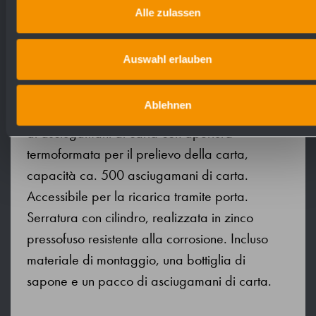
perimetrale da 2 mm e finestra satinata per set
Alle zulassen
di illuminazione opzionale. Distributore di
sapone con pompa di sapone con una sola
Auswahl erlauben
mano e senza gocciolamento. Destinato a
saponi liquidi commerciali o lozioni per le mani
Ablehnen
per bottiglie monouso da 950 ml. Distributore
di asciugamani di carta con apertura
termoformata per il prelievo della carta,
capacità ca. 500 asciugamani di carta.
Accessibile per la ricarica tramite porta.
Serratura con cilindro, realizzata in zinco
pressofuso resistente alla corrosione. Incluso
materiale di montaggio, una bottiglia di
sapone e un pacco di asciugamani di carta.