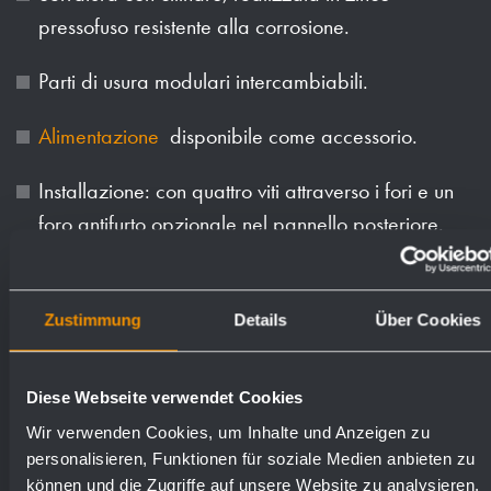
pressofuso resistente alla corrosione.
Parti di usura modulari intercambiabili.
Alimentazione
disponibile come accessorio.
Installazione: con quattro viti attraverso i fori e un
foro antifurto opzionale nel pannello posteriore.
Incluso materiale di montaggio, una bottiglia di
sapone e un pacco di asciugamani di carta.
Zustimmung
Details
Über Cookies
Peso (in kg): 12
Diese Webseite verwendet Cookies
Wir verwenden Cookies, um Inhalte und Anzeigen zu
Superfici disponibili
Numeri d'ordine
personalisieren, Funktionen für soziale Medien anbieten zu
können und die Zugriffe auf unsere Website zu analysieren.