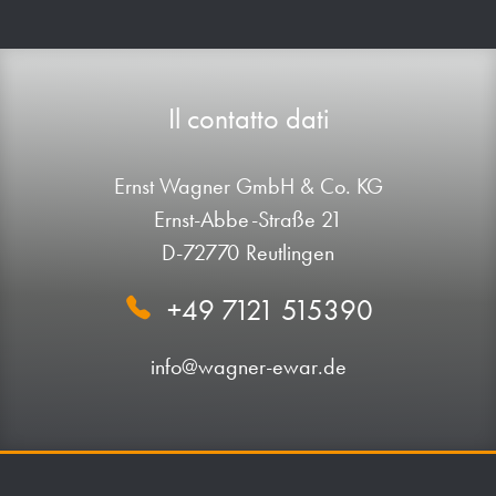
Il contatto dati
Ernst Wagner GmbH & Co. KG
Ernst-Abbe-Straße 21
D-72770 Reutlingen
+49 7121 515390
info@wagner-ewar.de