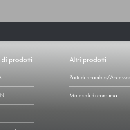
 di prodotti
Altri prodotti
A
Parti di ricambio/Accessor
LN
Materiali di consumo