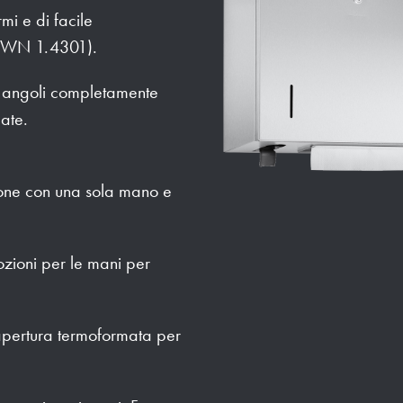
mi e di facile
o WN 1.4301).
li angoli completamente
late.
one con una sola mano e
ozioni per le mani per
 apertura termoformata per