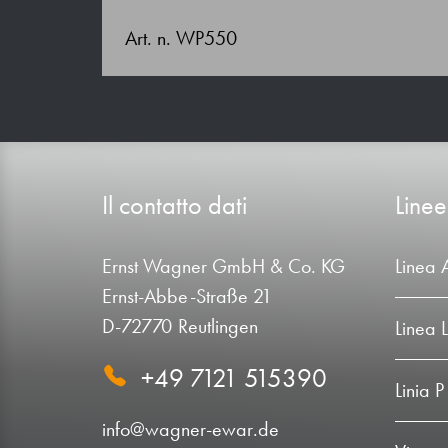
Art. n. WP550
Il contatto dati
Linee
Ernst Wagner GmbH & Co. KG
Linea 
Ernst-Abbe-Straße 21
D-72770 Reutlingen
Linea 
+49 7121 515390
Linia P
info@wagner-ewar.de