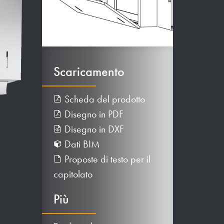
Scaricamento
Scheda del prodotto
Disegno in PDF
Disegno in DXF
Dati BIM
Proposte di testo per il
capitolato
Più