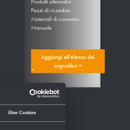
Prodotti alternativi
Pezzi di ricambio
Materiali di consumo
Manuale
Aggiungi all'elenco dei
segnalibri +
Über Cookies