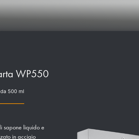
arta WP550
 da 500 ml
i sapone liquido e
zzato in acciaio