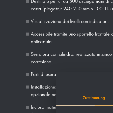
Destinato per circa 500 asciugamani di car
carta (piegato): 240-250 mm x 100-115
Visualizzazione dei livelli con indicatori.
Accessibile tramite uno sportello frontale
anticaduta.
Serratura con cilindro, realizzata in zinco
corrosione.
Parti di usura modulari intercambiabili.
Installazione: con quattro viti attraverso i f
opzionale nel pannello posteriore.
Zustimmung
Incluso materiale di montaggio, una botti