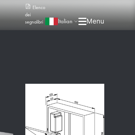
Elenco
dei
Italian
segnalibri