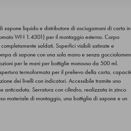
 sapone liquido e distributore di asciugamani di carta in
 cromato WN 1.4301) per il montaggio esterno. Corpo
i completamente saldati. Superfici visibili satinate e
 pompa di sapone con una sola mano e senza gocciolamen
lozioni per le mani per bottiglie monouso da 500 ml.
apertura termoformata per il prelievo della carta, capaci
one dei livelli con indicatori. Accessibile tramite uno
ne anticaduta. Serratura con cilindro, realizzata in zinco
luso materiale di montaggio, una bottiglia di sapone e un