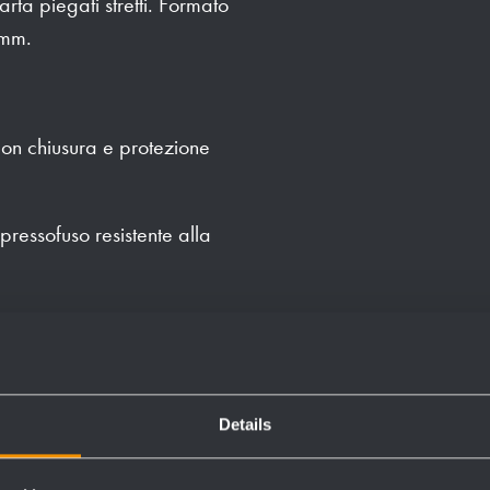
ta piegati stretti. Formato
 mm.
 con chiusura e protezione
 pressofuso resistente alla
ori e un foro antifurto
Details
glia di sapone e un pacco