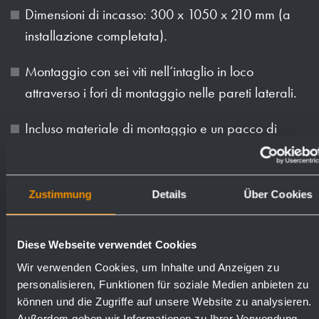
Dimensioni di incasso: 300 x 1050 x 210 mm (a
installazione completata).
Montaggio con sei viti nell‘intaglio in loco
attraverso i fori di montaggio nelle pareti laterali.
Incluso materiale di montaggio e un pacco di
asciugamani di carta.
Peso (in kg): 14.7
Zustimmung
Details
Über Cookies
Superfici disponibili
Numeri d'ordine
Diese Webseite verwendet Cookies
Wir verwenden Cookies, um Inhalte und Anzeigen zu
personalisieren, Funktionen für soziale Medien anbieten zu
satinato (standard)
727528
können und die Zugriffe auf unsere Website zu analysieren.
Außerdem geben wir Informationen zu Ihrer Verwendung