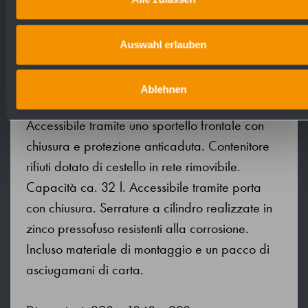
angoli completamente saldati. Superfici visibili
satinate e spazzolate. Distributore di
asciugamani di carta con apertura
Auswahl erlauben
termoformata per il prelievo della carta,
capacità ca. 250 asciugamani di carta.
Ablehnen
Visualizzazione del livello con indicatore.
Accessibile tramite uno sportello frontale con
chiusura e protezione anticaduta. Contenitore
rifiuti dotato di cestello in rete rimovibile.
Capacità ca. 32 l. Accessibile tramite porta
con chiusura. Serrature a cilindro realizzate in
zinco pressofuso resistenti alla corrosione.
Incluso materiale di montaggio e un pacco di
asciugamani di carta.