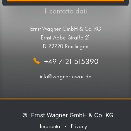
Il contatto dati
Ernst Wagner GmbH & Co. KG
Ernst-Abbe-Straße 21
D-72770 Reutlingen
+49 7121 515390
info@wagner-ewar.de
©
Ernst Wagner GmbH & Co. KG
Impronta
Privacy
•