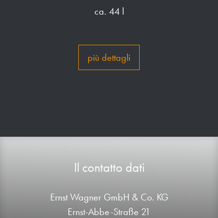
ca. 44 l
più dettagli
Il contatto dati
Ernst Wagner GmbH & Co. KG
Ernst-Abbe-Straße 21