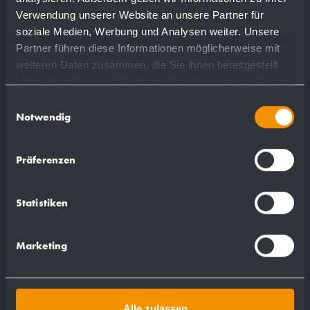
Verwendung unserer Website an unsere Partner für
soziale Medien, Werbung und Analysen weiter. Unsere
più dettagli
Partner führen diese Informationen möglicherweise mit
weiteren Daten zusammen, die Sie ihnen bereitgestellt
haben oder die sie im Rahmen Ihrer Nutzung der Dienste
gesammelt haben.
Einwilligungsauswahl
Notwendig
Präferenzen
Statistiken
Marketing
Alle zulassen