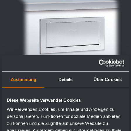
Zustimmung
Details
Über Cookies
Sportello autochiudente ignifugo con
Diese Webseite verwendet Cookies
telaio di montaggio WP135
Wir verwenden Cookies, um Inhalte und Anzeigen zu
personalisieren, Funktionen für soziale Medien anbieten
298 x 148 x 32 mm
zu können und die Zugriffe auf unsere Website zu
analysieren. Außerdem geben wir Informationen zu Ihrer