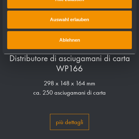
Auswahl erlauben
Ablehnen
Distributore di asciugamani di carta
WP166
298 x 148 x 164 mm
ca. 250 asciugamani di carta
più dettagli