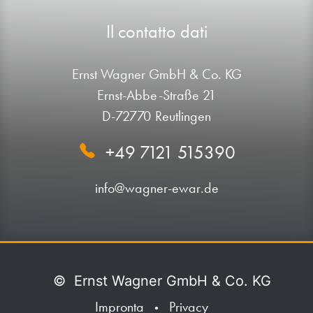
Il contatto dati
Ernst Wagner GmbH & Co. KG
Ernst-Abbe-Straße 21
D-72770 Reutlingen
+49 7121 515390
info@wagner-ewar.de
©
Ernst Wagner GmbH & Co. KG
Impronta
Privacy
•