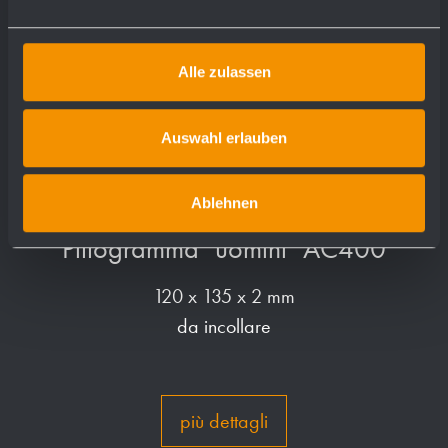
Alle zulassen
Auswahl erlauben
Ablehnen
Pittogramma "uomini" AC400
120 x 135 x 2 mm
da incollare
più dettagli