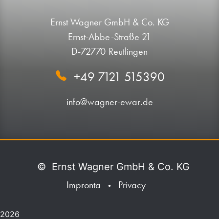
Ernst Wagner GmbH & Co. KG
Ernst-Abbe-Straße 21
D-72770 Reutlingen
+49 7121 515390
info@wagner-ewar.de
©
Ernst Wagner GmbH & Co. KG
Impronta
Privacy
•
2026