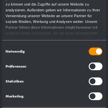
zu können und die Zugriffe auf unsere Website zu
analysieren. Außerdem geben wir Informationen zu Ihrer
Verwendung unserer Website an unsere Partner für
soziale Medien, Werbung und Analysen weiter. Unsere
Partner führen diese Informationen möglicherweise mit
weiteren Daten zusammen, die Sie ihnen bereitgestellt
haben oder die sie im Rahmen Ihrer Nutzung der Dienste
gesammelt haben.
Einwilligungsauswahl
Notwendig
Präferenzen
Distributore di sapone da piano
Statistiken
acciaio inossidabile WP195
Marketing
Ø 30 x 125 mm