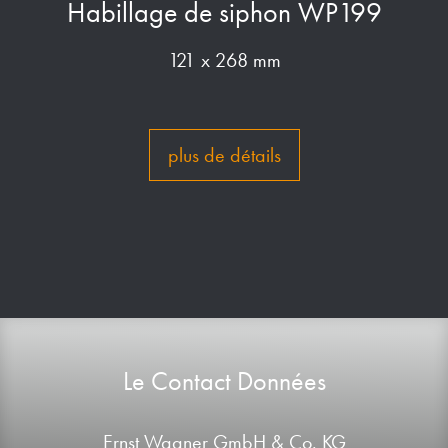
Habillage de siphon WP199
121 x 268 mm
plus de détails
Le Contact Données
Ernst Wagner GmbH & Co. KG