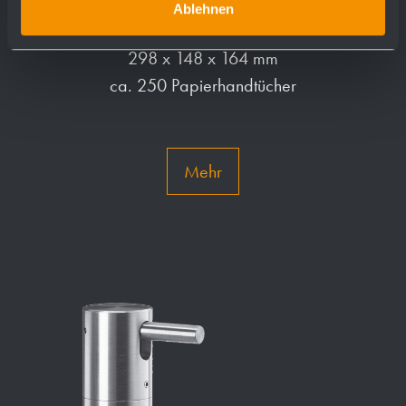
Handtuchspender WP166
Ablehnen
298 x 148 x 164 mm
ca. 250 Papierhandtücher
Mehr