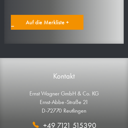
Auf die Merkliste +
Kontakt
Ernst Wagner GmbH & Co. KG
Ernst-Abbe-Straße 21
D-72770 Reutlingen
+49 7121 515390