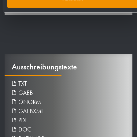
Artikel Nr. WP166
Ausschreibungstexte
TXT
GAEB
ÖNORM
GAEBXML
PDF
DOC