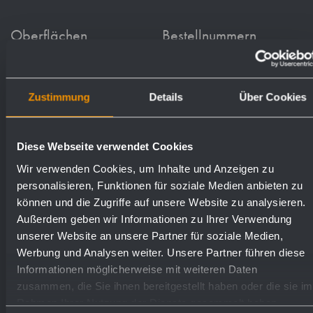
Oberflächen
Bestellnummern
matt geschliffen (standard)
764200
Zustimmung
Details
Über Cookies
hochglanzpoliert
732200
Diese Webseite verwendet Cookies
(farbig) Pulver-beschichtet
730200
Wir verwenden Cookies, um Inhalte und Anzeigen zu
personalisieren, Funktionen für soziale Medien anbieten zu
können und die Zugriffe auf unsere Website zu analysieren.
Außerdem geben wir Informationen zu Ihrer Verwendung
unserer Website an unsere Partner für soziale Medien,
Werbung und Analysen weiter. Unsere Partner führen diese
Informationen möglicherweise mit weiteren Daten
Textvorschlag für Ausschreibungen:
zusammen, die Sie ihnen bereitgestellt haben oder die sie im
Rahmen Ihrer Nutzung der Dienste gesammelt haben.