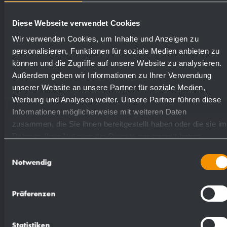
Diese Webseite verwendet Cookies
hochglanzpoliert
731040
Wir verwenden Cookies, um Inhalte und Anzeigen zu
personalisieren, Funktionen für soziale Medien anbieten zu
(farbig) Pulver-beschichtet
728040
können und die Zugriffe auf unsere Website zu analysieren.
Außerdem geben wir Informationen zu Ihrer Verwendung
unserer Website an unsere Partner für soziale Medien,
Werbung und Analysen weiter. Unsere Partner führen diese
Informationen möglicherweise mit weiteren Daten
zusammen, die Sie ihnen bereitgestellt haben oder die sie im
Textvorschlag für Ausschreibungen:
Rahmen Ihrer Nutzung der Dienste gesammelt haben.
Einwilligungsauswahl
Notwendig
Handtuchspender aus Edelstahl
(Chromnickelstahl WN 1.4301) für Waschtisch-
Präferenzen
Montage. Ganzedelstahlgehäuse; Sichtflächen
matt geschliffen und gebürstet. Füllmenge ca.
Statistiken
250 Papierhandtücher. Zum Nachfüllen