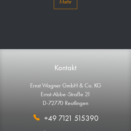
Mehr
Kontakt
Ernst Wagner GmbH & Co. KG
Ernst-Abbe-Straße 21
D-72770 Reutlingen
+49 7121 515390