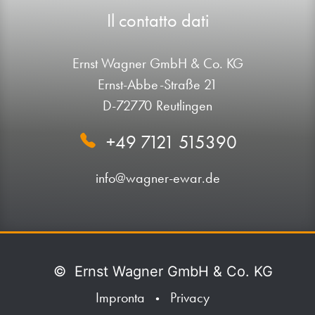
Il contatto dati
Ernst Wagner GmbH & Co. KG
Ernst-Abbe-Straße 21
D-72770 Reutlingen
+49 7121 515390
info@wagner-ewar.de
©
Ernst Wagner GmbH & Co. KG
Impronta
Privacy
•