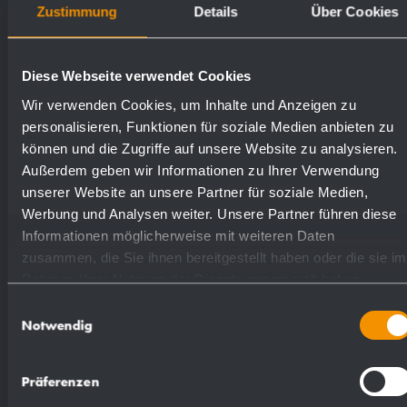
Zustimmung
Details
Über Cookies
Superfici disponibili
Numeri d'ordine
Diese Webseite verwendet Cookies
satinato (standard)
727240
Wir verwenden Cookies, um Inhalte und Anzeigen zu
personalisieren, Funktionen für soziale Medien anbieten zu
lucidate
732240
können und die Zugriffe auf unsere Website zu analysieren.
Außerdem geben wir Informationen zu Ihrer Verwendung
unserer Website an unsere Partner für soziale Medien,
verniciate (in colore)
729240
Werbung und Analysen weiter. Unsere Partner führen diese
Informationen möglicherweise mit weiteren Daten
zusammen, die Sie ihnen bereitgestellt haben oder die sie im
Rahmen Ihrer Nutzung der Dienste gesammelt haben.
Einwilligungsauswahl
Notwendig
Proposte di testo per il capitolato:
Präferenzen
Contenitore di igiene con distributore di