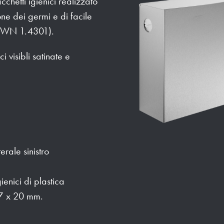
cchetti igienici realizzato
one dei germi e di facile
o WN 1.4301).
 visibli satinate e
erale sinistro
ienici di plastica
87 x 20 mm.