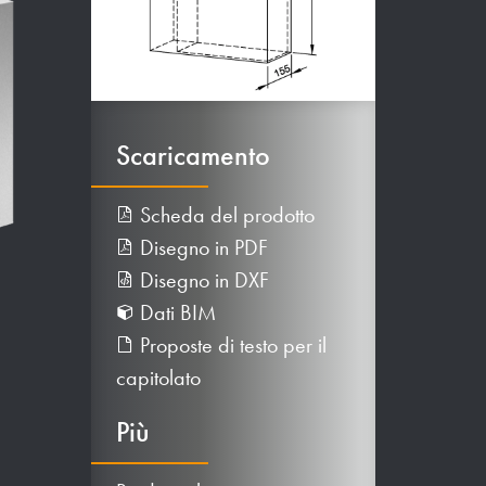
Scaricamento
Scheda del prodotto
Disegno in PDF
Disegno in DXF
Dati BIM
Proposte di testo per il
capitolato
Più