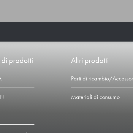
 di prodotti
Altri prodotti
A
Parti di ricambio/Accessor
LN
Materiali di consumo