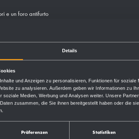
ori e un foro antifurto
letta di sacchetti igienici.
Details
Cookies
Numeri d'ordine
nhalte und Anzeigen zu personalisieren, Funktionen für soziale
Website zu analysieren. Außerdem geben wir Informationen zu I
r soziale Medien, Werbung und Analysen weiter. Unsere Partner
727340
 Daten zusammen, die Sie ihnen bereitgestellt haben oder die s
n.
731340
Präferenzen
Statistiken