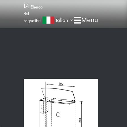
Elenco
dei
Italian
segnalibri