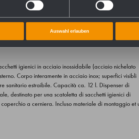
728340
Auswahl erlauben
acchetti igienici in acciaio inossidabile (acciaio nichelato
no. Corpo interamente in acciaio inox; superfici visibli
re sanitario estraibile. Capacità ca. 12 l. Dispenser di
rale, destinato per una scatoletta di sacchetti igienici di
 coperchio a cerniera. Incluso materiale di montaggio et