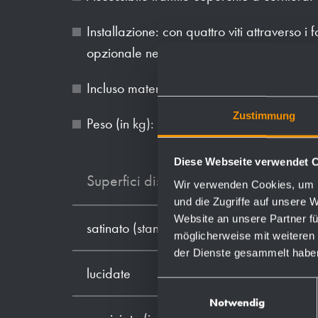
Installazione: con quattro viti attraverso i f
opzionale nel pannello posteriore.
Incluso materiale di montaggio et una scato
Zustimmung
Peso (in kg): 5.6
Diese Webseite verwendet 
Superfici disponibili
Wir verwenden Cookies, um I
und die Zugriffe auf unsere 
Website an unsere Partner fü
satinato (standard)
möglicherweise mit weiteren
der Dienste gesammelt habe
lucidate
Einwilligungsauswahl
Notwendig