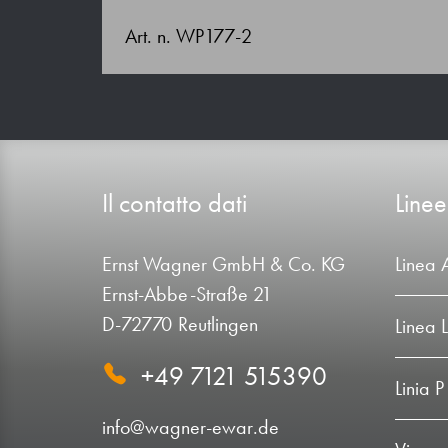
Art. n. WP177-2
Il contatto dati
Linee
Ernst Wagner GmbH & Co. KG
Linea 
Ernst-Abbe-Straße 21
D-72770 Reutlingen
Linea 
+49 7121 515390
Linia P
info@wagner-ewar.de