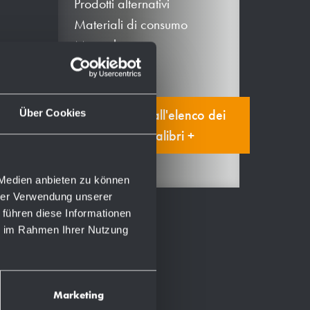
Prodotti alternativi
Materiali di consumo
Manuale
Aggiungi all'elenco dei
Über Cookies
segnalibri +
 Medien anbieten zu können
hrer Verwendung unserer
 führen diese Informationen
ie im Rahmen Ihrer Nutzung
Marketing