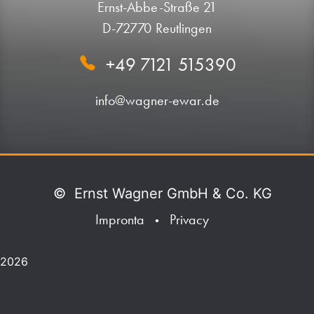
Ernst-Abbe-Straße 21
D-72770 Reutlingen
+49 7121 515390
info@wagner-ewar.de
©
Ernst Wagner GmbH & Co. KG
Impronta
Privacy
•
2026