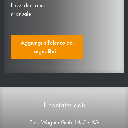
Pezzi di ricambio
Manuale
Aggiungi all'elenco dei
segnalibri +
Il contatto dati
Ernst Wagner GmbH & Co. KG