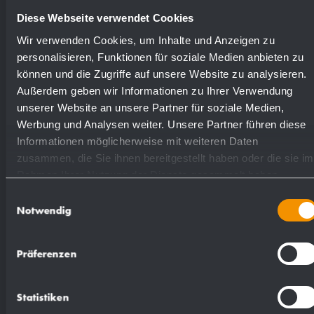
Diese Webseite verwendet Cookies
lucidate
731100
Wir verwenden Cookies, um Inhalte und Anzeigen zu
personalisieren, Funktionen für soziale Medien anbieten zu
können und die Zugriffe auf unsere Website zu analysieren.
verniciate (in colore)
728115
Außerdem geben wir Informationen zu Ihrer Verwendung
unserer Website an unsere Partner für soziale Medien,
Werbung und Analysen weiter. Unsere Partner führen diese
Informationen möglicherweise mit weiteren Daten
zusammen, die Sie ihnen bereitgestellt haben oder die sie im
Rahmen Ihrer Nutzung der Dienste gesammelt haben.
Proposte di testo per il capitolato:
Einwilligungsauswahl
Notwendig
Contenitore di igiene con box integrato per
sacchi igienici in carta del tipo commerciale
Präferenzen
nella parte superiore, in acciaio inossidabile
(acciaio inossidabile WN 1.4301) per il
Statistiken
montaggio esterno. Corpo interamente in