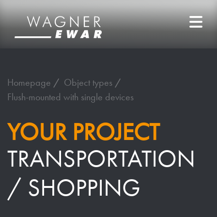
Homepage
Object types
Flush-mounted with single devices
YOUR PROJECT
TRANSPORTATION
/ SHOPPING