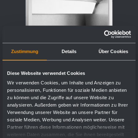
Zustimmung
Details
Über Cookies
Paper towel dispenser WP114
Diese Webseite verwendet Cookies
Wir verwenden Cookies, um Inhalte und Anzeigen zu
298 x 298 x 120 mm
personalisieren, Funktionen für soziale Medien anbieten
ca. 250 paper towels
zu können und die Zugriffe auf unsere Website zu
analysieren. Außerdem geben wir Informationen zu Ihrer
Verwendung unserer Website an unsere Partner für
soziale Medien, Werbung und Analysen weiter. Unsere
show more
Partner führen diese Informationen möglicherweise mit
weiteren Daten zusammen, die Sie ihnen bereitgestellt