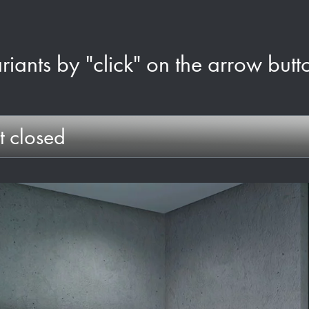
ariants by "click" on the arrow butt
t closed