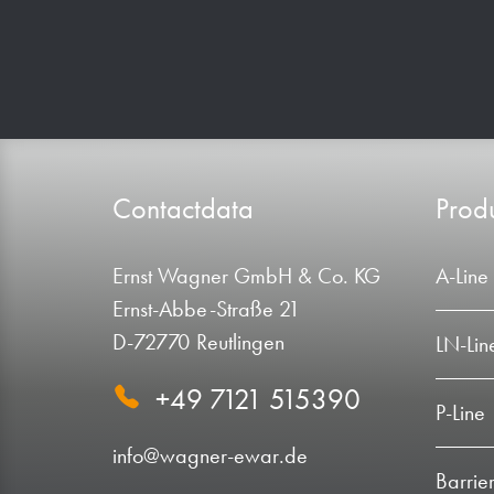
Contactdata
Produ
Ernst Wagner GmbH & Co. KG
A-Line
Ernst-Abbe-Straße 21
D-72770 Reutlingen
LN-Lin
+49 7121 515390
P-Line
info@wagner-ewar.de
Barrier