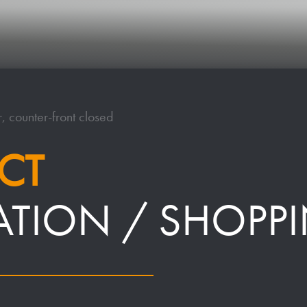
, counter-front closed
CT
ATION / SHOPP