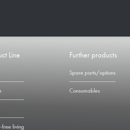
ct Line
Further products
Spare parts/options
e
Consumables
-free living