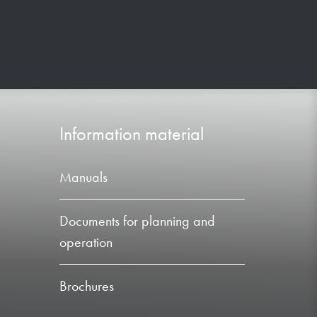
Information material
Manuals
Documents for planning and
operation
Brochures