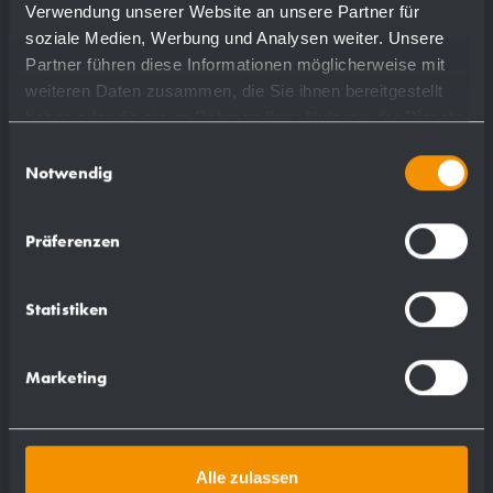
Verwendung unserer Website an unsere Partner für
soziale Medien, Werbung und Analysen weiter. Unsere
Partner führen diese Informationen möglicherweise mit
weiteren Daten zusammen, die Sie ihnen bereitgestellt
haben oder die sie im Rahmen Ihrer Nutzung der Dienste
gesammelt haben.
Einwilligungsauswahl
Notwendig
"Woman" pictogram AC410
120 x 135 x 2 mm
Präferenzen
self adhesive
Statistiken
show more
Marketing
Alle zulassen