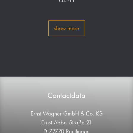
ca. 4 l
show more
Contactdata
Ernst Wagner GmbH & Co. KG
Ernst-Abbe-Straße 21
D-72770 Reutlingen