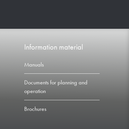
Information material
Manuals
Documents for planning and
operation
Brochures