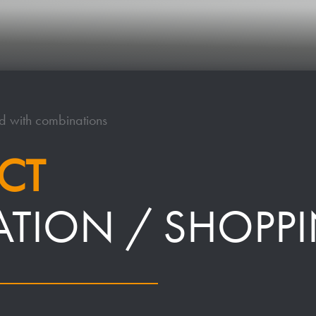
d with combinations
CT
ATION / SHOPP