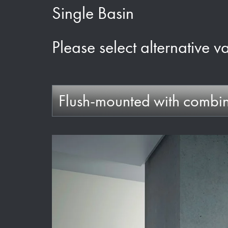
Single Basin
Please select alternative v
Flush-mounted with combin