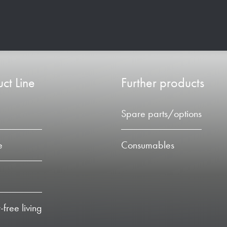
ct Line
Further products
Spare parts/options
e
Consumables
-free living