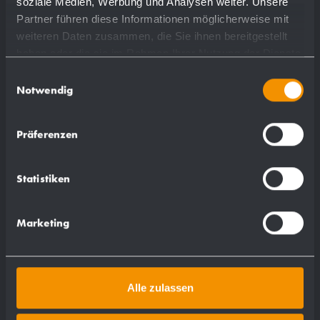
soziale Medien, Werbung und Analysen weiter. Unsere
Partner führen diese Informationen möglicherweise mit
weiteren Daten zusammen, die Sie ihnen bereitgestellt
haben oder die sie im Rahmen Ihrer Nutzung der Dienste
gesammelt haben.
Einwilligungsauswahl
Notwendig
Handtuchspender WP114
Präferenzen
298 x 298 x 120 mm
ca. 250 Papierhandtücher
Statistiken
Marketing
Mehr
Alle zulassen