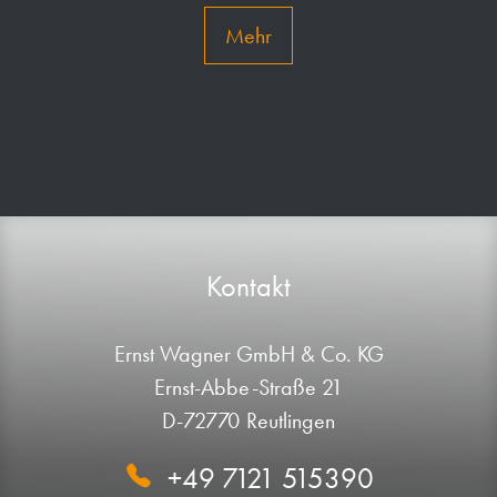
Mehr
Kontakt
Ernst Wagner GmbH & Co. KG
Ernst-Abbe-Straße 21
D-72770 Reutlingen
+49 7121 515390