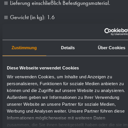
Lieferung einschließlich Befestigungsmaterial.
Gewicht (in kg): 1.6
Oberflächen
Bestellnummern
Zustimmung
Details
Über Cookies
Messing verchromt
923370
Diese Webseite verwendet Cookies
Wir verwenden Cookies, um Inhalte und Anzeigen zu
personalisieren, Funktionen für soziale Medien anbieten zu
können und die Zugriffe auf unsere Website zu analysieren.
Außerdem geben wir Informationen zu Ihrer Verwendung
Textvorschlag für Ausschreibungen:
unserer Website an unsere Partner für soziale Medien,
Werbung und Analysen weiter. Unsere Partner führen diese
Informationen möglicherweise mit weiteren Daten
Tischseifen- undd Desinfektionsmittelspender
zusammen, die Sie ihnen bereitgestellt haben oder die sie im