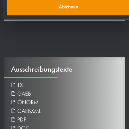
Ablehnen
Artikel Nr. WP192-1
Ausschreibungstexte
TXT
GAEB
ÖNORM
GAEBXML
PDF
DOC