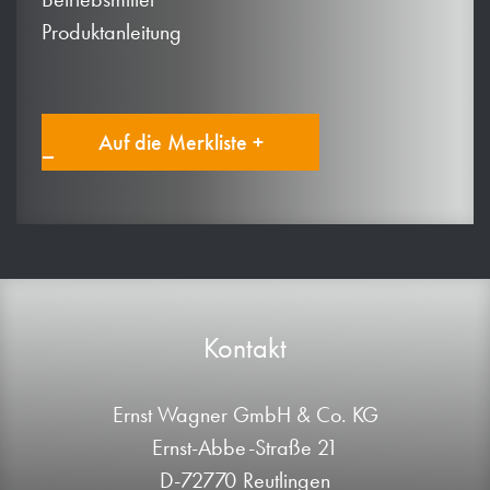
Produktanleitung
Auf die Merkliste +
Kontakt
Ernst Wagner GmbH & Co. KG
Ernst-Abbe-Straße 21
D-72770 Reutlingen