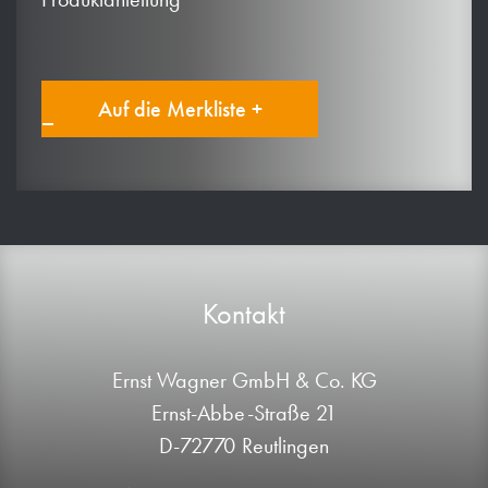
Auf die Merkliste +
Kontakt
Ernst Wagner GmbH & Co. KG
Ernst-Abbe-Straße 21
D-72770 Reutlingen