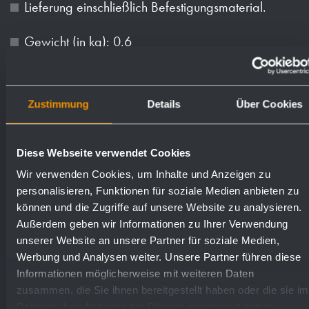
Lieferung einschließlich Befestigungsmaterial.
Gewicht (in kg): 0.6
Oberflächen
Bestellnummern
Zustimmung
Details
Über Cookies
Verchromt
923339
Diese Webseite verwendet Cookies
Wir verwenden Cookies, um Inhalte und Anzeigen zu
personalisieren, Funktionen für soziale Medien anbieten zu
können und die Zugriffe auf unsere Website zu analysieren.
Außerdem geben wir Informationen zu Ihrer Verwendung
unserer Website an unsere Partner für soziale Medien,
Textvorschlag für Ausschreibungen:
Werbung und Analysen weiter. Unsere Partner führen diese
Informationen möglicherweise mit weiteren Daten
Tischseifen- und Desinfektionsmittelspender aus
zusammen, die Sie ihnen bereitgestellt haben oder die sie im
Rahmen Ihrer Nutzung der Dienste gesammelt haben.