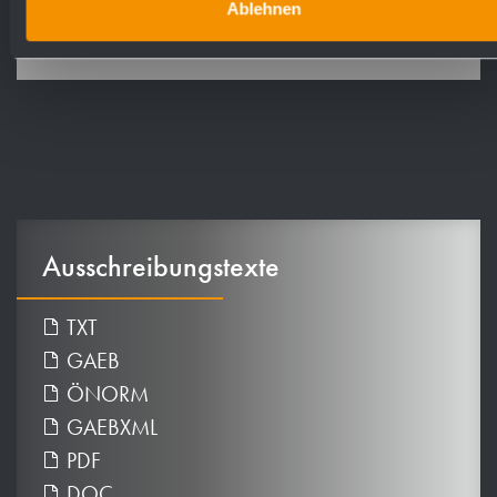
Ablehnen
Artikel Nr. WP122-1
Ausschreibungstexte
TXT
GAEB
ÖNORM
GAEBXML
PDF
DOC