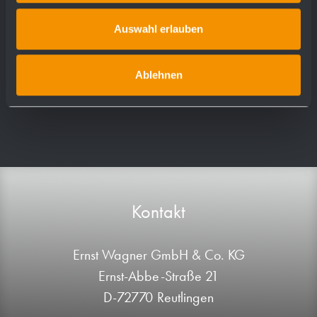
WP192-3
Auswahl erlauben
WP193
Ablehnen
Kontakt
Ernst Wagner GmbH & Co. KG
Ernst-Abbe-Straße 21
D-72770 Reutlingen