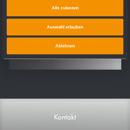
WP192-1
Alle zulassen
WP192-3
WP193
Auswahl erlauben
WP194
WP195
WP195-10
Ablehnen
Kontakt