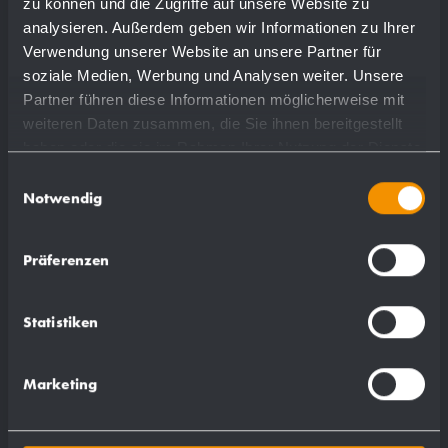
zu können und die Zugriffe auf unsere Website zu
analysieren. Außerdem geben wir Informationen zu Ihrer
Verwendung unserer Website an unsere Partner für
soziale Medien, Werbung und Analysen weiter. Unsere
Partner führen diese Informationen möglicherweise mit
weiteren Daten zusammen, die Sie ihnen bereitgestellt
Passend für:
haben oder die sie im Rahmen Ihrer Nutzung der Dienste
gesammelt haben.
Einwilligungsauswahl
WP105
Notwendig
WP106
WP122-1
Präferenzen
WP122-3
WP189-1
Statistiken
WP189-3
WP190
Marketing
WP191-1
WP191-3